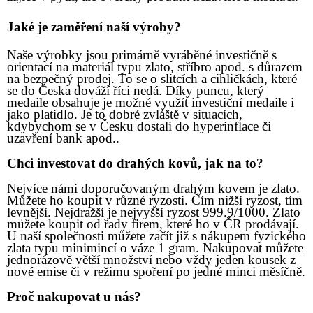
Jaké je zaměření naší výroby?
Naše výrobky jsou primárně vyráběné investičně s
orientací na materiál typu zlato, stříbro apod. s důrazem
na bezpečný prodej. To se o slitcích a cihličkách, které
se do Česka dováží říci nedá. Díky puncu, který
medaile obsahuje je možné využít investiční medaile i
jako platidlo. Je to dobré zvláště v situacích,
kdybychom se v Česku dostali do hyperinflace či
uzavření bank apod..
Chci investovat do drahých kovů, jak na to?
Nejvíce námi doporučovaným drahým kovem je zlato.
Můžete ho koupit v různé ryzosti. Čím nižší ryzost, tím
levnější. Nejdražší je nejvyšší ryzost 999.9/1000. Zlato
můžete koupit od řady firem, které ho v ČR prodávají.
U naší společnosti můžete začít již s nákupem fyzického
zlata typu minimincí o váze 1 gram. Nakupovat můžete
jednorázově větší množství nebo vždy jeden kousek z
nové emise či v režimu spoření po jedné minci měsíčně.
Proč nakupovat u nás?