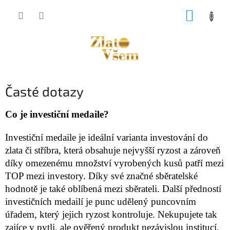
Přejít
NÁKUP
na
obsah
KOŠÍK
Časté dotazy
Co je investiční medaile?
Investiční medaile je ideální varianta investování do
zlata či stříbra, která obsahuje nejvyšší ryzost a zároveň
díky omezenému množství vyrobených kusů patří mezi
TOP mezi investory. Díky své značné sběratelské
hodnotě je také oblíbená mezi sběrateli. Další předností
investičních medailí je punc udělený puncovním
úřadem, který jejich ryzost kontroluje. Nekupujete tak
zajíce v pytli, ale ověřený produkt nezávislou institucí.