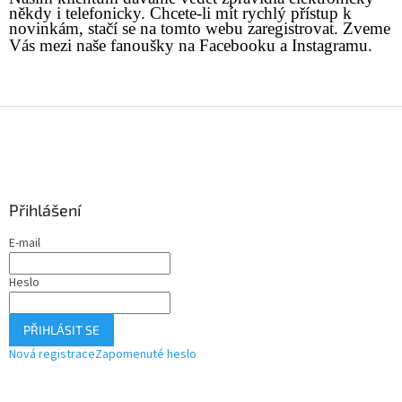
někdy i telefonicky. Chcete-li mít rychlý přístup k
novinkám, stačí se na tomto webu zaregistrovat. Zveme
Vás mezi naše fanoušky na Facebooku a Instagramu.
Z
á
p
a
t
Přihlášení
í
E-mail
Heslo
PŘIHLÁSIT SE
Nová registrace
Zapomenuté heslo