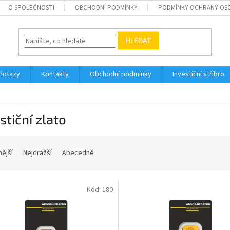
O SPOLEČNOSTI
OBCHODNÍ PODMÍNKY
PODMÍNKY OCHRANY OS
HLEDAT
dotazy
Kontakty
Obchodní podmínky
Investiční stříbro
stiční zlato
nější
Nejdražší
Abecedně
Kód:
180