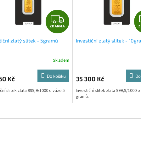
Z
ZDARMA
Z
D
tiční zlatý slitek - 5gramů
Investiční zlatý slitek - 10g
A
R
Skladem
M
Do košíku
Do
60 Kč
35 300 Kč
A
iční slitek zlata 999,9/1000 o váze 5
Investiční slitek zlata 999,9/1000 o
.
gramů.
O
v
l
á
d