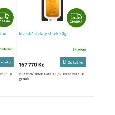
Z
Z
DARMA
ZDARMA
D
D
ramů
Investiční zlatý slitek 50g
A
A
R
R
Skladem
Skladem
M
M
 košíku
Do košíku
167 770 Kč
A
A
 váze 10
Investiční slitek zlata 999,9/1000 o váze 50
gramů.