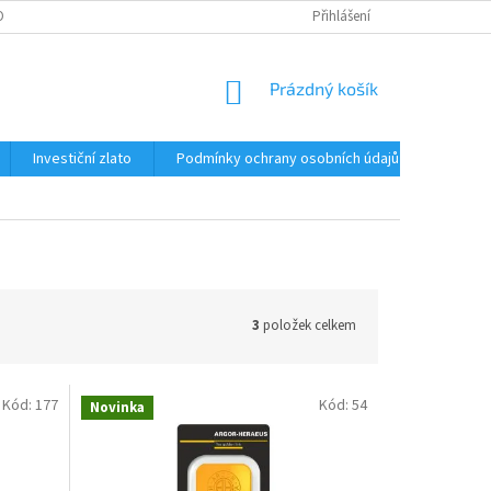
OBNÍCH ÚDAJŮ
MOJE OBJEDNÁVKA
Přihlášení
NÁKUPNÍ
Prázdný košík
KOŠÍK
Investiční zlato
Podmínky ochrany osobních údajů
3
položek celkem
Kód:
177
Kód:
54
Novinka