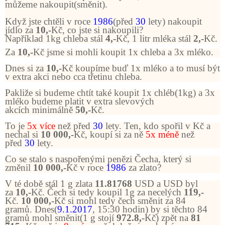
můžeme nakoupit(směnit).
Když jste chtěli v roce
1986
(před
30
lety) nakoupit
jídlo za
10,-
Kč, co jste si nakoupili?
Například 1kg chleba stál
4,-
Kč, 1 litr mléka stál
2,-
Kč.
Za
10,-
Kč jsme si mohli koupit 1x chleba a 3x mléko.
Dnes si za
10,-
Kč koupíme buď 1x mléko a to musí být
v extra akci nebo cca třetinu chleba.
Pakliže si budeme chtít také koupit 1x chléb(1kg) a 3x
mléko budeme platit v extra slevových
akcích minimálně
50,-
Kč.
To je
5x
více
než před
30
lety. Ten, kdo spořil v Kč a
nechal si
10 000,-
Kč, koupí si za ně
5x méně
než
před
30
lety.
Co se stalo s naspořenými penězi Čecha, který si
změnil
10 000,-
Kč v roce
1986
za zlato?
V té době stál 1 g zlata
11.81768
USD a USD byl
za
10,-
Kč. Čech si tedy koupil 1g za necelých
119,-
Kč.
10 000,-
Kč si mohl tedy čech směnit za 84
gramů. Dnes(
9.1.2017
, 15:30 hodin) by si těchto 84
gramů mohl směnit(1 g stojí
972.8,-
Kč) zpět na
81