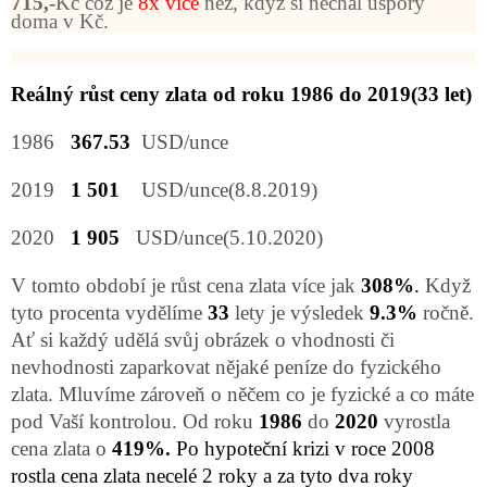
715,-
Kč což je
8x více
než, když si nechal úspory
doma v Kč.
Reálný růst ceny zlata od roku 1986 do 2019(33 let)
1986
367.53
USD/unce
2019
1 501
USD/unce(8.8.2019)
2020
1 905
USD/unce(5.10.2020)
V tomto období je růst cena zlata více jak
308%
.
Když
tyto procenta vydělíme
33
lety je výsledek
9.3%
ročně.
Ať si každý udělá svůj obrázek o vhodnosti či
nevhodnosti zaparkovat nějaké peníze do fyzického
zlata. Mluvíme zároveň o něčem co je fyzické a co máte
pod Vaší kontrolou. Od roku
1986
do
2020
vyrostla
cena zlata o
419%.
Po hypoteční krizi v roce 2008
rostla cena zlata necelé 2 roky a za tyto dva roky