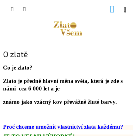
Přejít
NÁKUP
na
obsah
KOŠÍK
O zlatě
Co je zlato?
Zlato je předně hlavní měna světa, která je zde s
námi cca 6 000 let a je
známo jako vzácný kov převážně žluté barvy.
Proč chceme umožnit vlastnictví zlata každému?