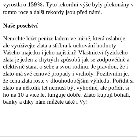
vyrostla o
159%.
Tyto rekordní výše byly překonány v
tomto roce a další rekordy jsou před námi.
Naše poselství
Nenechte ležet peníze ladem ve měně, která oslabuje,
ale využívejte zlata a stříbra k uchování hodnoty
Vašeho majetku i jeho zajištění! Vlastnictví fyzického
zlata je jeden z chytrých způsobů jak se zodpovědně a
efektivně starat o sebe a svou rodinu. Je pravdou, že i
zlato má své cenové propady i vrcholy. Pozitivním je,
že cena zlata roste v dlouhodobějším výhledu. Pořídit si
zlato na několik let nemusí být výhodné, ale pořídit si
ho na 10 a více let funguje dobře. Zlato kupují bohatí,
banky a díky nám můžete také i Vy!