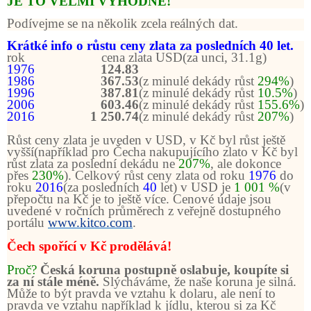
JE TO VELMI VÝHODNÉ!
Podívejme se na několik zcela reálných dat.
Krátké info o růstu ceny zlata za posledních 40 let.
rok cena zlata USD(za unci, 31.1g)
1976
124.83
1986
367.53
(z minulé dekády růst
294%
)
1996
387.81
(z minulé dekády růst
10.5%
)
2006
603.46
(z minulé dekády růst
155.6%
)
2016
1 250.74
(z minulé dekády růst
207%
)
Růst ceny zlata je uveden v USD, v Kč byl růst ještě
vyšší(například pro Čecha nakupujícího zlato v Kč byl
růst zlata za poslední dekádu ne
207%
, ale dokonce
přes
230%
). Celkový růst ceny zlata od roku
1976
do
roku
2016
(za posledních
40
let) v USD je
1 001 %
(v
přepočtu na Kč je to ještě více. Cenové údaje jsou
uvedené v ročních průměrech z veřejně dostupného
portálu
www.kitco.com
.
Čech spořící v Kč prodělává!
Proč?
Česká koruna postupně oslabuje, koupíte si
za ní stále méně.
Slýcháváme, že naše koruna je silná.
Může to být pravda ve vztahu k dolaru, ale není to
pravda ve vztahu například k jídlu, kterou si za Kč