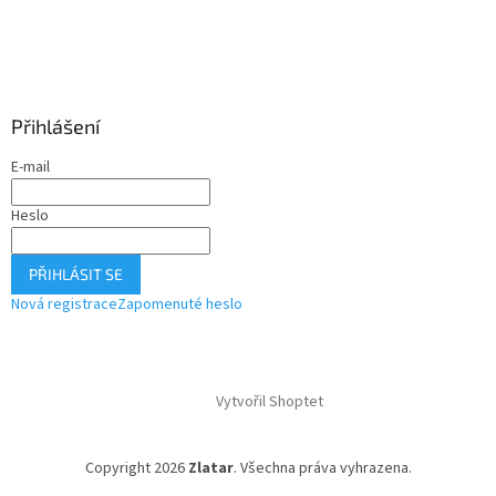
Z
á
p
a
t
Přihlášení
í
E-mail
Heslo
PŘIHLÁSIT SE
Nová registrace
Zapomenuté heslo
Vytvořil Shoptet
Copyright 2026
Zlatar
. Všechna práva vyhrazena.